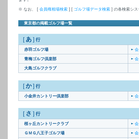
※ なお、 [
会員権相場検索
] [
ゴルフ場データ検索
] の各検索シ
東京都の掲載ゴルフ場一覧
あ
[
]
行
赤羽ゴルフ場
会
青梅ゴルフ倶楽部
会
大島ゴルフクラブ
か
[
]
行
小金井カントリー倶楽部
会
さ
[
]
行
桜ヶ丘カントリークラブ
会
ＧＭＧ八王子ゴルフ場
会