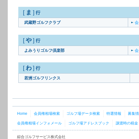
ま
[
]
行
武蔵野ゴルフクラブ
会
や
[
]
行
よみうりゴルフ倶楽部
会
わ
[
]
行
若洲ゴルフリンクス
会
Home
会員権相場検索
ゴルフ場データ検索
特選情報
募集
会員権相場インフォメール
ゴルフ場アドレスブック
譲渡時の税金
綜合ゴルフサービス株式会社